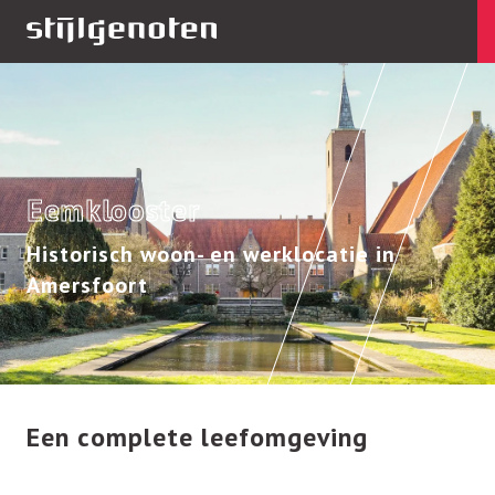
Eemklooster
Historisch woon- en werklocatie in
Amersfoort
Een complete leefomgeving