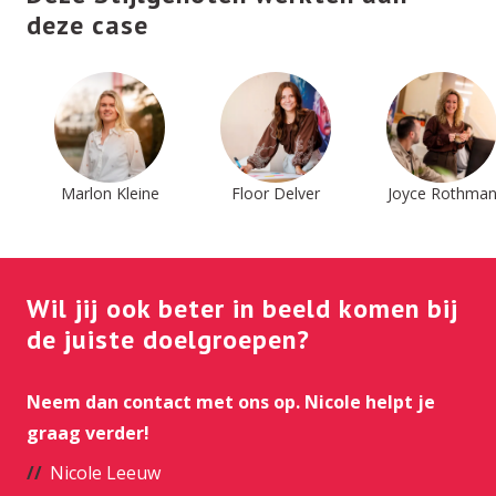
deze case
Marlon Kleine
Floor Delver
Joyce Rothma
Wil jij ook beter in beeld komen bij
de juiste doelgroepen?
Neem dan contact met ons op. Nicole helpt je
graag verder!
Nicole Leeuw