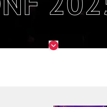
ONF 202
SCROLL