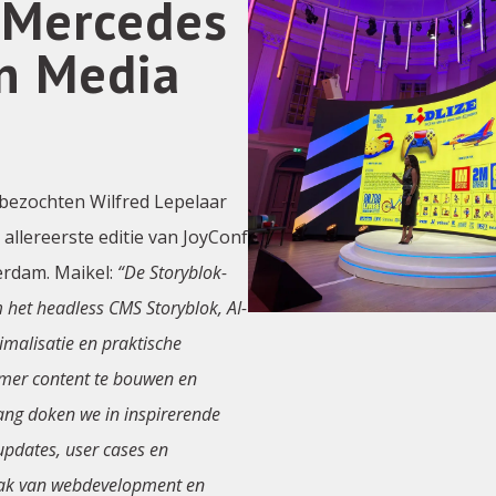
 Mercedes
in Media
bezochten Wilfred Lepelaar
allereerste editie van JoyConf
terdam. Maikel:
“De Storyblok-
 het headless CMS Storyblok, AI-
malisatie en praktische
mer content te bouwen en
ang doken we in inspirerende
updates, user cases en
vlak van webdevelopment en