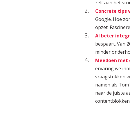
zelf aan het stuu
Concrete tips
Google. Hoe zor
opzet. Fasciner
AI beter integ
bespaart. Van 2
minder onderhou
Meedoen met 
ervaring we inm
vraagstukken wa
namen als TomT
naar de juiste 
contentblokken 