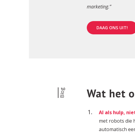
marketing.”
DAAG ONS UIT!
Wat het o
Blog
AI als hulp, ni
met robots die 
automatisch een 