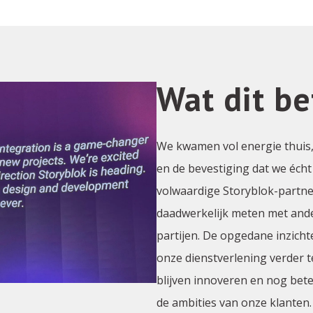
Wat dit b
We kwamen vol energie thuis
en de bevestiging dat we éch
volwaardige Storyblok-partn
daadwerkelijk meten met and
partijen. De opgedane inzich
onze dienstverlening verder t
blijven innoveren en nog bet
de ambities van onze klanten.