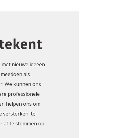
etekent
, met nieuwe ideeën
t meedoen als
er. We kunnen ons
ere professionele
ten helpen ons om
e versterken, te
er af te stemmen op