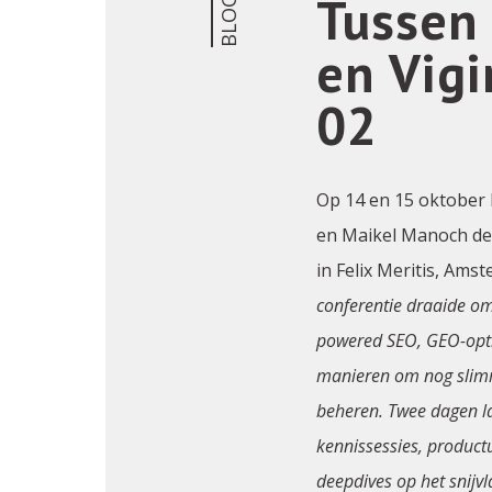
Tussen
BLOG
en Vig
02
Op 14 en 15 oktober 
en Maikel Manoch de 
in Felix Meritis, Ams
conferentie draaide om
powered SEO, GEO-opti
manieren om nog slim
beheren. Twee dagen l
kennissessies, product
deepdives op het snij