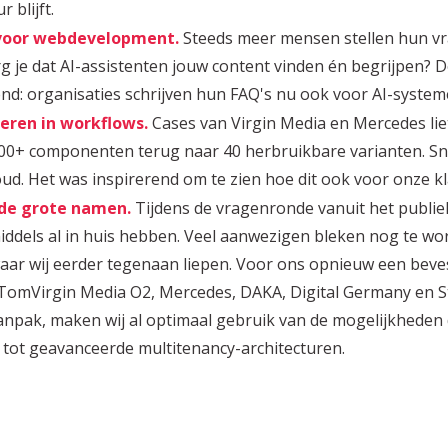
r blijft.
 voor webdevelopment
.
Steeds meer mensen stellen hun vr
g je dat AI-assistenten jouw content vinden én begrijpen? D
end: organisaties schrijven hun FAQ's nu ook voor AI-syste
reren in workflows.
Cases van Virgin Media en Mercedes lie
00+ componenten terug naar 40 herbruikbare varianten. Sne
d. Het was inspirerend om te zien hoe dit ook voor onze kl
de grote namen.
Tijdens de vragenronde vanuit het publiek
iddels al in huis hebben. Veel aanwezigen bleken nog te wo
ar wij eerder tegenaan liepen. Voor ons opnieuw een beve
omVirgin Media O2, Mercedes, DAKA, Digital Germany en S
aanpak, maken wij al optimaal gebruik van de mogelijkheden d
tot geavanceerde multitenancy-architecturen.