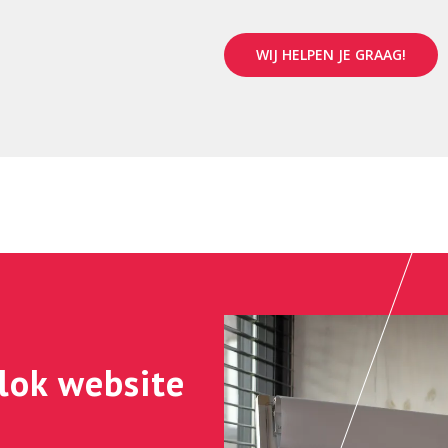
WIJ HELPEN JE GRAAG!
lok website